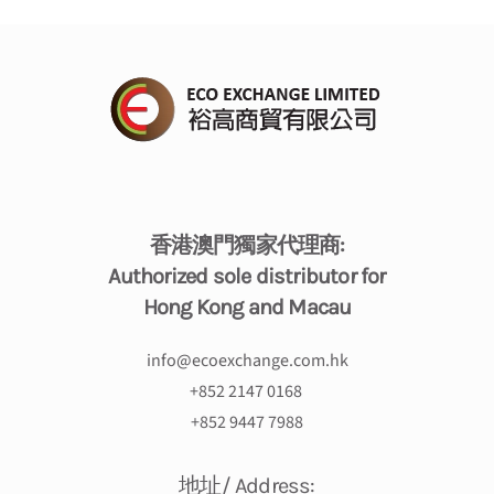
香港澳門獨家代理商:
Authorized sole distributor for
Hong Kong and Macau
info@ecoexchange.com.hk
+
852 2147 0168
+852 9447 7988
地址/ Address: