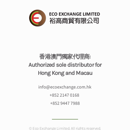
香港澳門獨家代理商:
Authorized sole distributor for
Hong Kong and Macau
info@ecoexchange.com.hk
+
852 2147 0168
+852 9447 7988
© Eco Exchange Limited. All rights reserved.