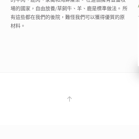
的牛肉、鹿肉、家禽和海鮮產業。
在這個擁有豐富牧
場的國家，自由放養/草飼牛、羊、鹿是標準做法。
所
有這些都在我們的後院，難怪我們可以獲得優質的原
材
料。