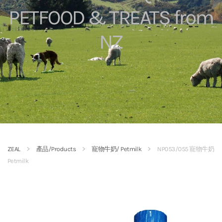
PETFOOD & TREATS from
NZ
ZEAL
產品/Products
寵物牛奶/ Petmilk
NP053/055 寵物牛奶
Petmilk